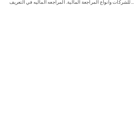
للشركات وأنواع المراجعة المالية. المراجعه الماليه في التعريف
النصي لها: هي عمل …