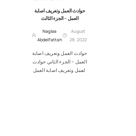
حوادث العمل وتعريف اصابة
العمل – الجزء الثالث
Naglaa
August
AbdelFattah
28, 2022
حوادث العمل وتعريف اصابة
العمل – الجزء الثاني حوادث
العمل وتعريف اصابة العمل
هو إستكمال للمقالات
READ MORE
السابقة بعنوان تعريف اصابة
العمل وشرح اجراءات اصابة
العمل الجزء الأول و الامراض
المهنية …