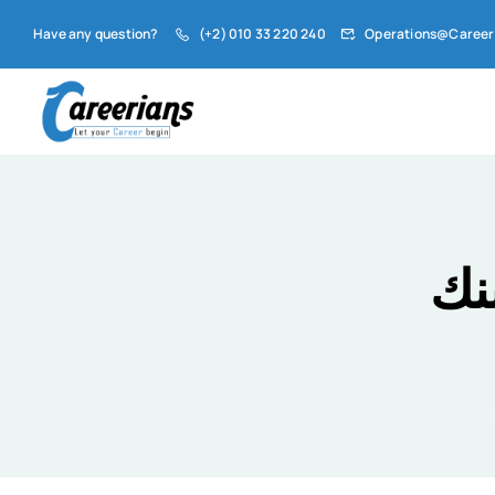
Have any question?
(+2) 010 33 220 240
Operations@Career
نك