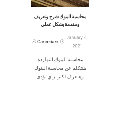
محاسبة البنوك شرح وتعريف
ومقدمة بشكل عملي
January 4,
Careerians
2021
محاسبة البنوك النهاردة
هنتكلم عن محاسبة البنوك
وهنعرف اكتر ازاي تؤدى
محاسبه البنوك دورها كنظام
READ MORE
معلومات عمليه مستمره
ومتكامله من خلال حصر
جميع العمليات المالية التي
تمت بالبنك ومن ثم …