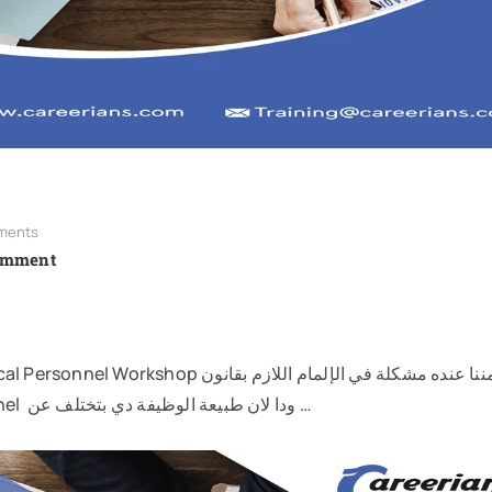
ments
omment
العمل والتأمينات وكذلك أعمال ومهام قسم الـ Personnel ودا لان طبيعة الوظيفة دي بتختلف عن …