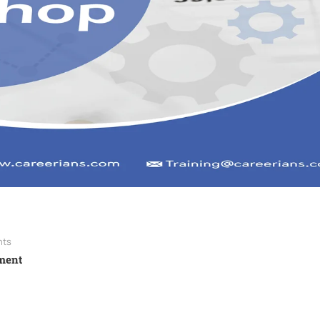
ts
ment