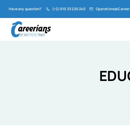
Have any question?
(+2) 010 33 220 240
Operations@Career
EDU