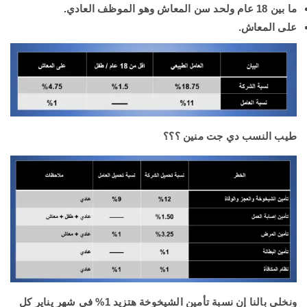
ما بين 18 عام ولحد سن المعاش وهو الموظف العادي.
على المعاش.
طيب النسب دي جت منين ؟؟؟
ونخلي بالنا إن نسبة تأمين الشيخوخة هتزيد 1% في شهر يناير كل