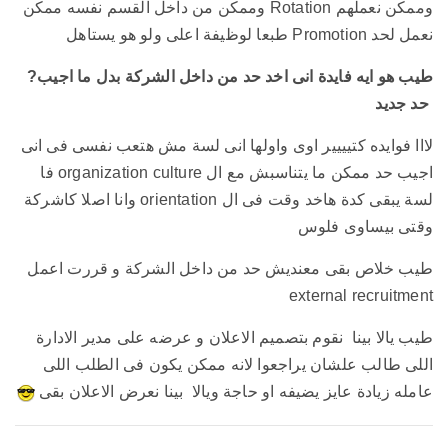
وممكن نعملهم Rotation وممكن من داخل القسم نفسه ممكن
نعمل لحد Promotion طبعا لوظيفة اعلى ولو هو يستاهل
?طيب هو ايه فايدة انى اخد حد من داخل الشركة بدل ما اجيب
حد جديد
لااا فوايده كتيييير اوى واولها انى لسة مش هتعب نفسى فى انى
اجيب حد ممكن ما يتناسبش مع ال organization culture فا
لسة يبقى كدة هاخد وقت فى ال orientation وانا اصلا كاشركة
وقتى بيساوى فلوس
طيب خلاص بقى معنديش حد من داخل الشركة و قررت اعمل
external recruitment
طيب يالا بينا نقوم بتصميم الاعلان و عرضه على مدير الادارة
اللى طالب علشان يراجعوا لانه ممكن يكون فى الطلب اللى
عامله زيادة عايز يضيفه او حاجة ويالا بينا نعرض الاعلان بقى