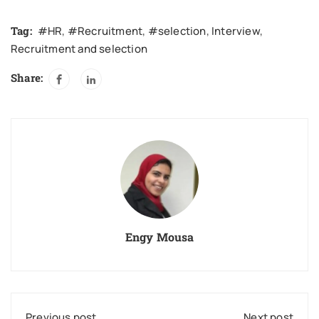
Tag:
#HR
,
#Recruitment
,
#selection
,
Interview
,
Recruitment and selection
Share:
Engy Mousa
Previous post
Next post