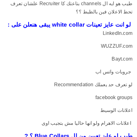
طيب هو ايه ال channels بتاعتك كا Recruiter علشان تعرف
تحط الاعلان فين بالظبط ؟؟
لو انت عايز تعينات white collar يبقى هنعلن على :
LinkedIn.com
WUZZUF.com
Bayt.com
جروبات واتس اب
لو تعرف حد يعملك Recommendation
facebook groups
اعلانات الوسيط
اعلانات الاهرام ولو انها حاليا مش بتجيب اوى
طيب لو عايز تعيين من ال Blue Collars ؟ ?