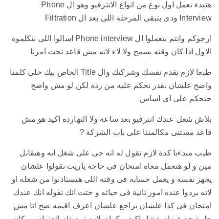
هنبدء نعمل اول نوع من انواع الانترفيو وهو ال Phone
Interview ودى بتبقى المرحلة اللى بعد ال Filtration
ارجوكم وانتم بتعملوا ال Phone interview اسالوا اللى بتكلموه
الاول اذا كان وقته يسمح ولا لاء لانه مش قاعد تحت امرنا
طبعا لازم تقدم نفسك وشركتك وال Title الخاص بيك خلى كلمنا
واضح علشان نقدر نحكم عليه من رده لكن لو مش واضح
حتحكم على اى اساس
بلاش شغل عندك انترفيو بعد ساعة ولا النهاردة اكيد هو مش
قاعد مستنى مكالمتنا على باب الشركة ?
طيب مبدءيا كدة لازم نقول له انه جى على شغل ايه وهيقابل
مين و لو هتعمل معاه امتحان فى حاجة ياريت تقولوا علشان
يجهز نفسه و يعمل حسابه فى وقته اللى هيستاذنوا من شغله او
لانه بردوا عنده امور تانية فى حياته و حتت انك تقوله انك عندك
امتحان فى كذا علشان يراجع علشان اعرف اقيمه صح انا مش
جايبة حد عيزاه يفشل اكيد و كمان لازم توصفله العنوان ومكان