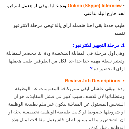
•
Online (Skype) Interview
ودة غالبا بيبقى لو هعمل انترفيو
لحد خارج البلد بتاعتى
طيب حددنا بقى احنا هنعمله ازاى يالة تيجى مرحلة الانترفيو
نفسه
1. مرحلة التجهيز للانترفيو :
وهي اول مرحلة في المقابلة الشخصية ودة اننا بنحضير للمقابلة
وتعتبر نقطة مهمه جدا جدا جدا لكل من الطرفين طيب هعملها
ازاى التحضير دة
?
• Review Job Descriptions
ودة بيبقى علشان ابقى ملم بكافة المعلومات عن الوظيفة
ومتطلباتها لان للاسف سبب كبير في فشل المقابلات هو ان
الشخص المسئول عن المقابلة بيكون غير ملم بطبيعة الوظيفة
او شروطها خصوصا لو كانت طبيعية الوظيفة تخصصية بحثة او
ان الشخص ربما لم يسبق له ان قام بعمل مقابلات لمثل هذه
الوظايف قبل كدة .