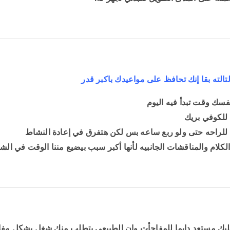
لتالته بقا إنك تحافظ على مواعيدك باكبر قدر
فسك وقت تبدأ فيه اليوم
للكوفي بريك
للراحه حتى ولو ربع ساعه بس لكن هتفرق في إعادة النشاط
لكلام والمناقشات الجانبيه لأنها أكبر سبب بيضيع مننا الوقت في الش
يك مستعد دايما للمفاجأت وإن الطبيعي يتطلب منك شغل بشكل مفاج