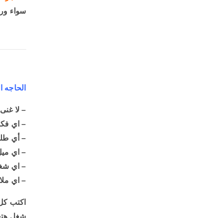
سواء ورق
الحاجه الت
– لا غنى
– اي فكر
– أي طل
– اي ميل
– اي شغل
– اي مل
اكتب كل 
شغل هتعم