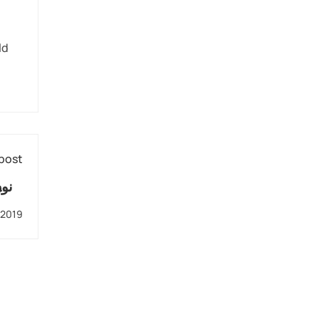
ld
post
019
 2019