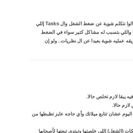
النهاردة هنتكلم عن إدارة الوقت – تنظيم مهام العمل بشكل فعال وسريع ، تعالوا نتكلم شوية عن ضغط الشغل وال Tasks إللي
يا واللي بتسبب له مشاكل كتير سواء في الضغط
قه عمليه شوية بعيدا عن ال نظريات.. ولو إن
ازم حالا.
ليوم عشان تتابع ميلاتك وأي حاجه عايز تظبطها من
ات (الشغل) إللي خلصتها وتبتدي تبعتها لأصحابها