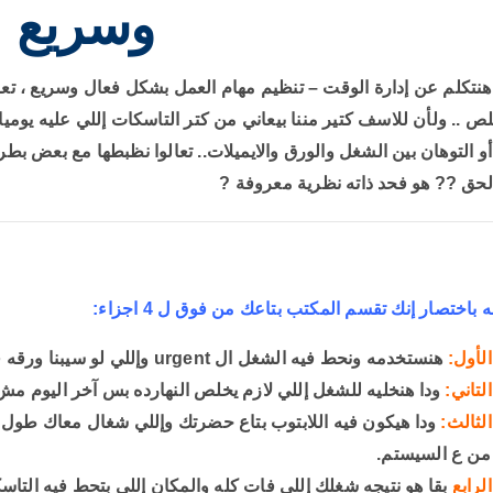
وسريع
ص .. ولأن
للاسف كتير مننا بيعاني من كتر التاسكات إللي عليه يوم
و التوهان بين الشغل والورق والايميلات..
تعالوا نظبطها مع بعض بطري
الحق
??
هو فحد ذاته نظرية معروفة
?
باختصار إنك تقسم المكتب بتاعك من فوق ل 4 اجزاء:
الأول:
هنستخدمه ونحط فيه الشغل ال urgent وإللي لو سيبنا ورقه فيه يبقا لازم تخلص حالا.
لتاني:
ودا هنخليه للشغل إللي لازم يخلص النهارده بس آخر اليوم مش ل
الثالث:
ودا هيكون فيه اللابتوب بتاع حضرتك وإللي شغال معاك طول ا
 من ع السيستم.
لرابع
بقا هو نتيجه شغلك إللي فات كله والمكان إللي بتحط فيه التاسك