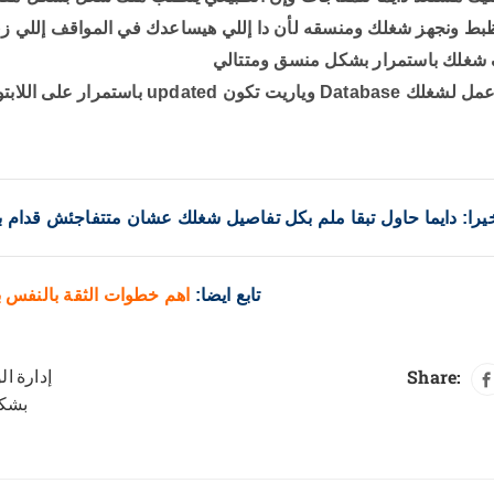
بط ونجهز شغلك ومنسقه لأن دا إللي هيساعدك في المواقف إللي ز
شغلك باستمرار بشكل منسق ومتتالي
ن updated باستمرار على اللابتوب لو مفيش system تشتغل عليه.
يرا: دايما حاول تبقا ملم بكل تفاصيل شغلك عشان متتفاجئش قدام 
تابع ايضا:
اهم خطوات الثقة بالنفس
إدارة ا
Share:
بشكل