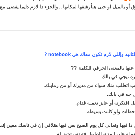
 أو بالميل او حتى هتأرشفها لمكانها ..
والجزء دا لازم دايما يفضى م
انيه وإللي لازم تكون معاك هي notebook
?
 عنها بالمعنى الحرفي للكلمة
??
ة تيجي في بالك.
ب اتطلب منك سواء من مديرك أو من زمايلك.
 جه في بالك.
 افتكرته أو عايز تعمله قدام.
احظات ولو كانت بسيطه.
دا فيها وتعالى كل يوم الصبح بص فيها هتلاقي إن في تاسك معين إنت 
له على المدى الطويل فتبدتي تجهز له.