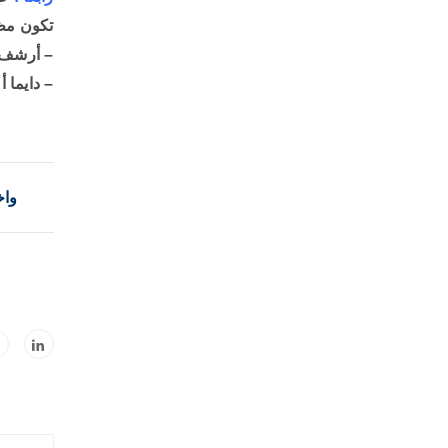
تكون مظ
– أرشف 
– دايما أعمل لشغلك Database وياريت تكو
واخ