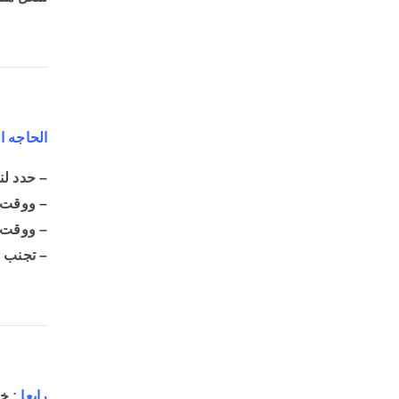
الحاجه ا
– حدد لن
– ووقت 
– ووقت 
– تجنب ا
رابعا :
خل