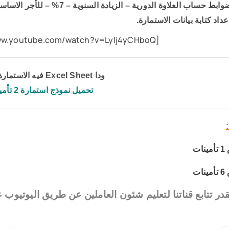
حساب العلاوة الدورية – الزيادة السنوية – 7% – للأجر الاساسي لعمال المنشأة.
داد كتابة بيانات الاستمارة.
[youtube https://www.youtube.com/watch?v=LyIj4yCHboQ]
ودا Excel Sheet فيه الاستمارة جاهزة
تحميل نموذج استمارة 2 تأمينات
:
ت
ت
در تتابع قناتنا لتعليم شئون العاملين عن طريق اليوتيوب 