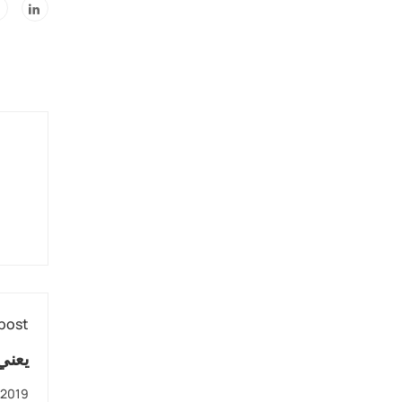
post
ment and Selection
 2019