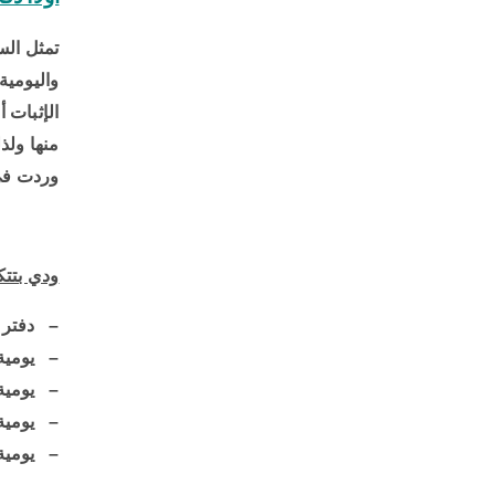
تمثل الس
واليومية
الإثبات 
منها ولذ
وردت فى 
ودي بتتك
– دفتر ا
– يومية
– يومية 
– يومية 
– يومية 