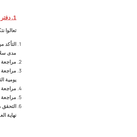
1. دفتر اليومية العامة:
تعالوا ن
التأكد م
مدى سلام
مراجعة ق
مراجعة ص
يومية ال
مراجعة ص
مراجعة ص
التحقق م
نهاية الع